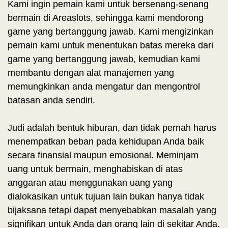
Kami ingin pemain kami untuk bersenang-senang
bermain di Areaslots, sehingga kami mendorong
game yang bertanggung jawab. Kami mengizinkan
pemain kami untuk menentukan batas mereka dari
game yang bertanggung jawab, kemudian kami
membantu dengan alat manajemen yang
memungkinkan anda mengatur dan mengontrol
batasan anda sendiri.
Judi adalah bentuk hiburan, dan tidak pernah harus
menempatkan beban pada kehidupan Anda baik
secara finansial maupun emosional. Meminjam
uang untuk bermain, menghabiskan di atas
anggaran atau menggunakan uang yang
dialokasikan untuk tujuan lain bukan hanya tidak
bijaksana tetapi dapat menyebabkan masalah yang
signifikan untuk Anda dan orang lain di sekitar Anda.