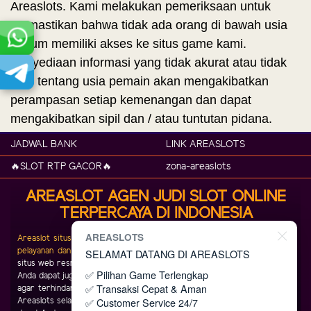
Areaslots. Kami melakukan pemeriksaan untuk
memastikan bahwa tidak ada orang di bawah usia
hukum memiliki akses ke situs game kami.
Penyediaan informasi yang tidak akurat atau tidak
jujur tentang usia pemain akan mengakibatkan
perampasan setiap kemenangan dan dapat
mengakibatkan sipil dan / atau tuntutan pidana.
JADWAL BANK
LINK AREASLOTS
🔥SLOT RTP GACOR🔥
zona-areaslots
AREASLOT AGEN JUDI SLOT ONLINE
TERPERCAYA DI INDONESIA
AREASLOTS
Areaslot situs judi online terbaik dan terlengkap selalu menjaga bentuk
pelayanan dan kualitas dari situs kami.
Pastikan Anda selalu mengakses
SELAMAT DATANG DI AREASLOTS
situs web resmi Areaslot yang dapat Anda cek di situs official Areaslot.
✅ Pilihan Game Terlengkap
Anda dapat juga melakukan pencarian di Google untuk keyword Areaslots
✅ Transaksi Cepat & Aman
agar terhindar dari situs penipuan yang mengatasnamakan brand kami.
✅ Customer Service 24/7
Areaslots selalu memberikan informasi update terkait link alternatif yang