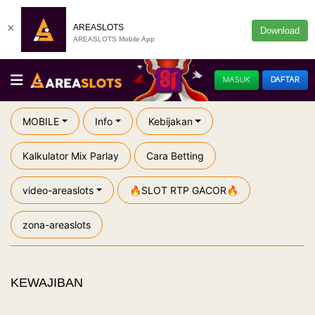
×
AREASLOTS
Download
AREASLOTS Mobile App
MASUK
DAFTAR
MOBILE
Info
Kebijakan
Kalkulator Mix Parlay
Cara Betting
video-areaslots
🔥SLOT RTP GACOR🔥
zona-areaslots
KEWAJIBAN