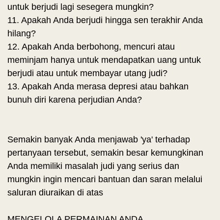
untuk berjudi lagi sesegera mungkin?
11. Apakah Anda berjudi hingga sen terakhir Anda
hilang?
12. Apakah Anda berbohong, mencuri atau
meminjam hanya untuk mendapatkan uang untuk
berjudi atau untuk membayar utang judi?
13. Apakah Anda merasa depresi atau bahkan
bunuh diri karena perjudian Anda?
Semakin banyak Anda menjawab 'ya' terhadap
pertanyaan tersebut, semakin besar kemungkinan
Anda memiliki masalah judi yang serius dan
mungkin ingin mencari bantuan dan saran melalui
saluran diuraikan di atas
MENGELOLA PERMAINAN ANDA