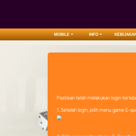
MOBILE
INFO
KEBIJAKA
Pastikan telah melakukan login terle
1. Setelah login, pilih menu game E-