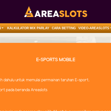
N
KALKULATOR MIX PARLAY
CARA BETTING
VIDEO-AREASLOTS
E-SPORTS MOBILE
bih dahulu untuk memulai permainan taruhan E-sport.
sport pada beranda Areaslots